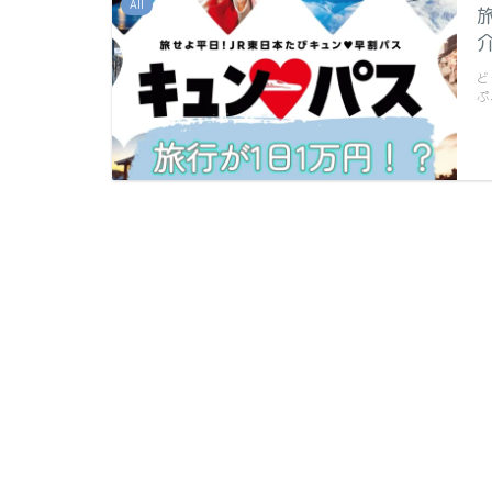
All
ど
ぷ