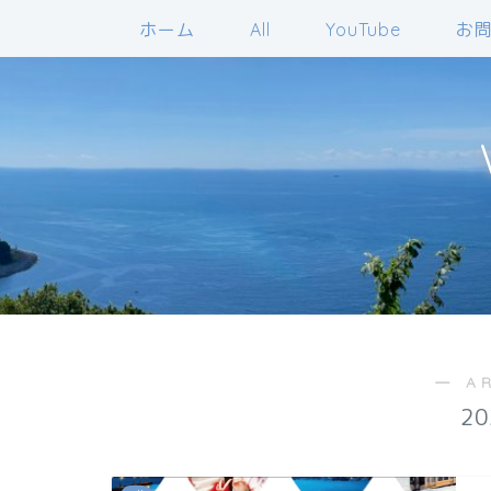
ホーム
All
YouTube
お
― A
2