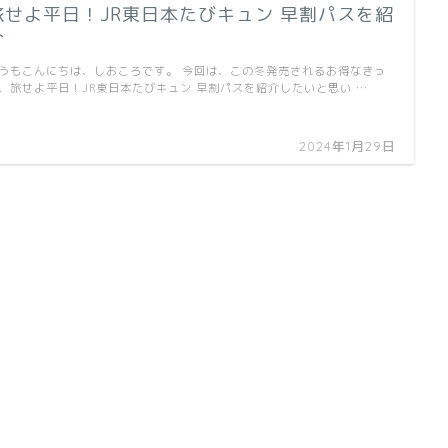
旅せよ平日！JR東日本たびキュン 早割パスを紹
介
うもこんにちは、しおころです。 今回は、この冬発売されるお得なきっ
、旅せよ平日！JR東日本たびキュン 早割パスを紹介したいと思い …
2024年1月29日