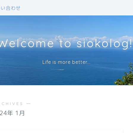
問い合わせ
Welcome to siokolog!
Life is more better...
RCHIVES ―
024年 1月