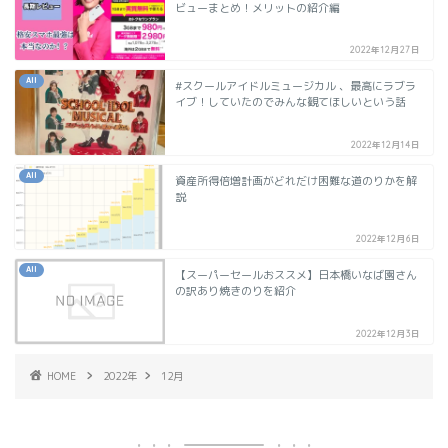
ビューまとめ！メリットの紹介編
2022年12月27日
All
#スクールアイドルミュージカル 、最高にラブラ
イブ！していたのでみんな観てほしいという話
2022年12月14日
All
資産所得倍増計画がどれだけ困難な道のりかを解
説
2022年12月6日
All
【スーパーセールおススメ】日本橋いなば園さん
の訳あり焼きのりを紹介
2022年12月3日
HOME
2022年
12月