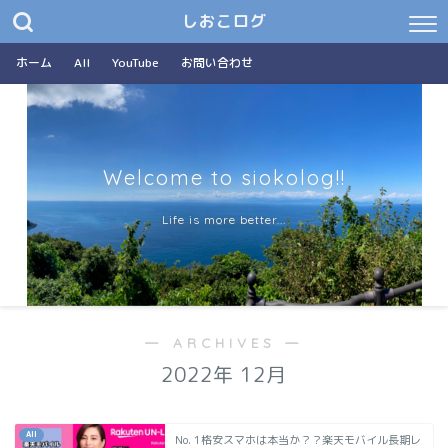
しおこログ
ホーム
All
YouTube
お問い合わせ
Welcome to siokolog!!
Life is more better...
― ARCHIVES ―
2022年 12月
All
No. 1格安スマホは本当か？？楽天モバイル長期レ