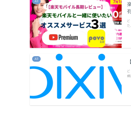
All
ど
た
All
ど
構