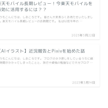
楽天モバイル長期レビュー！今楽天モバイルを
有効に活用するには？？
うもこんにちは、しおころです。 皆さん大変長らくお待たせいたしまし
。楽天モバイル長期レビューのお時間です。 私は以前今年の …
2023年3月22日
【AIイラスト】近況報告とPixivを始めた話
うもこんにちは、しおころです。 ブログのネタ探しをしているうちに結
時間がかかってしまったことと、旅行や資格の勉強などで大分ブログ …
2023年3月14日