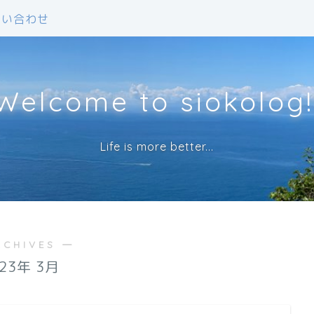
問い合わせ
Welcome to siokolog!
Life is more better...
RCHIVES ―
023年 3月