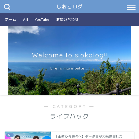
しおこログ
ホーム
All
YouTube
お問い合わせ
Welcome to siokolog!!
Life is more better...
― CATEGORY ―
ライフハック
All
【王道から最強へ】データ量が大幅増量した