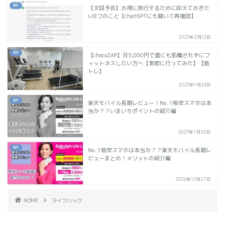
All
【次回予告】お得に旅行するために抑えておきた
い8つのこと【chatGPTにも聞いて再確認】
2023年2月12日
All
【chocoZAP】月3,000円で誰にも邪魔されずにフ
ィットネスしたい方へ【実際に行ってみた】【筋
トレ】
2023年1月22日
All
楽天モバイル長期レビュー！No. 1格安スマホは本
当か？？いまいちポイントの紹介編
2023年1月20日
All
No. 1格安スマホは本当か？？楽天モバイル長期レ
ビューまとめ！メリットの紹介編
2022年12月27日
HOME
ライフハック